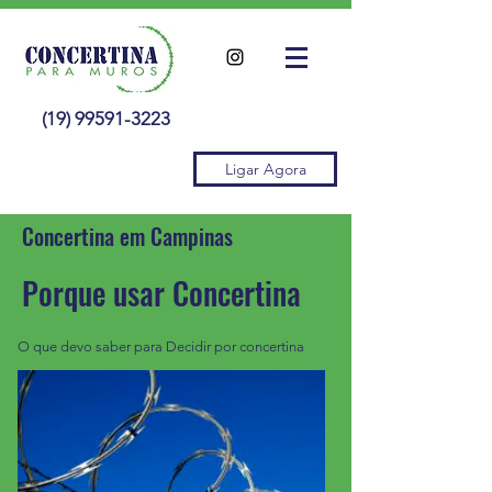
(19) 99591-3223
Ligar Agora
Concertina em Campinas
Porque usar Concertina
O que devo saber para Decidir por concertina