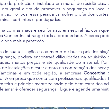
 tipo de proteção é instalado em muros de residências,
s em geral a fim de promover a segurança do local 
 invadir o local essa pessoa vai sofrer profundos cortes
âminas cortantes e pontiagudas.
rtina com as mãos e seu formato em espiral faz com que 
rca Concertina abrange toda a propriedade. A cerca pod
ar ainda mais a proteção.
s de sua utilização e o aumento de busca pela instala
urança, poderá encontrará dificuldades na aquisição
dades, muitos preços e até qualidade do material. Po
 de instalações e estar atento na contratação dos servi
Campinas e em toda região, a empresa
Concertina
o. A empresa que conta com profissionais qualificado
em feito e principalmente zelando pelo bem estar dos ad
 amar é oferecer segurança. Ligue e agende uma visita