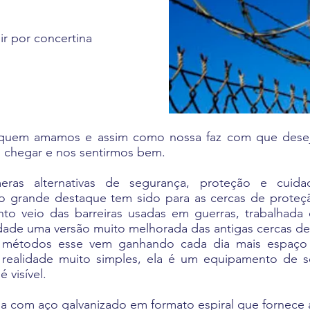
r por concertina
 quem amamos e assim como nossa faz com que desej
 chegar e nos sentirmos bem.
meras alternativas de segurança, proteção e cuid
s o grande destaque tem sido para as cercas de prote
to veio das barreiras usadas em guerras, trabalhada 
rdade uma versão muito melhorada das antigas cercas d
s métodos esse vem ganhando cada dia mais espaço
a realidade muito simples, ela é um equipamento de se
 visível.
da com aço galvanizado em formato espiral que fornece a 