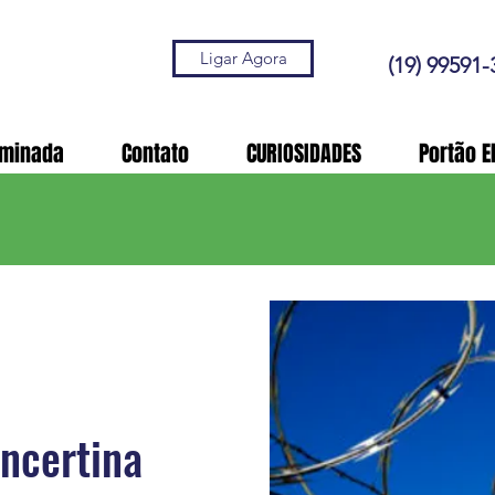
Ligar Agora
(19) 99591-
aminada
Contato
CURIOSIDADES
Portão E
ncertina