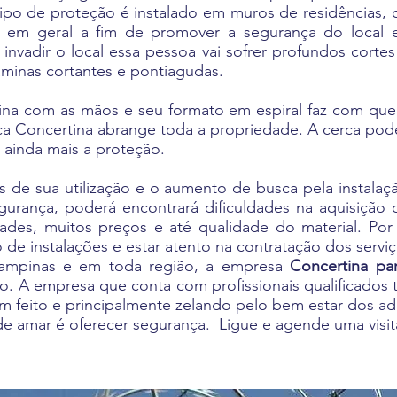
 tipo de proteção é instalado em muros de residências,
s em geral a fim de promover a segurança do local 
 invadir o local essa pessoa vai sofrer profundos cortes
âminas cortantes e pontiagudas.
rtina com as mãos e seu formato em espiral faz com que 
rca Concertina abrange toda a propriedade. A cerca pod
ar ainda mais a proteção.
s de sua utilização e o aumento de busca pela instala
urança, poderá encontrará dificuldades na aquisição
dades, muitos preços e até qualidade do material. Po
 de instalações e estar atento na contratação dos servi
ampinas e em toda região, a empresa
Concertina pa
o. A empresa que conta com profissionais qualificado
em feito e principalmente zelando pelo bem estar dos ad
 amar é oferecer segurança. Ligue e agende uma visita