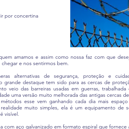
r por concertina
 quem amamos e assim como nossa faz com que desej
 chegar e nos sentirmos bem.
meras alternativas de segurança, proteção e cuid
s o grande destaque tem sido para as cercas de prote
to veio das barreiras usadas em guerras, trabalhada 
rdade uma versão muito melhorada das antigas cercas d
s métodos esse vem ganhando cada dia mais espaço
a realidade muito simples, ela é um equipamento de se
 visível.
da com aço galvanizado em formato espiral que fornece a 