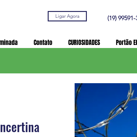
Ligar Agora
(19) 99591-
aminada
Contato
CURIOSIDADES
Portão E
ncertina