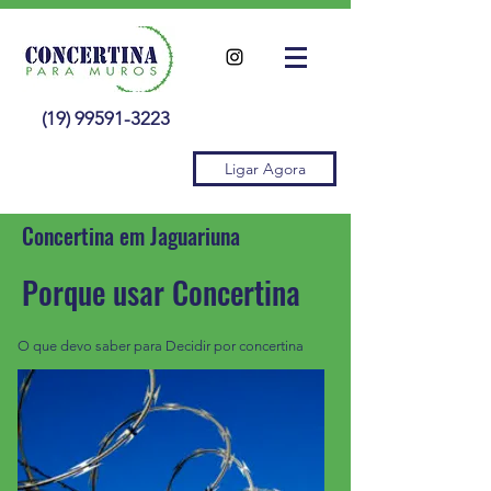
(19) 99591-3223
Ligar Agora
Concertina em Jaguariuna
Porque usar Concertina
O que devo saber para Decidir por concertina